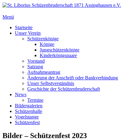
Zum
Inhalt
springen
Menü
St. Liborius Schüzenbruderschaft 1871 Assinghausen e.V.
Primäres
Startseite
Unser Verein
Menü
Schützenkönige
Könige
Jungschützenkönige
Kinderkönigspaare
Vorstand
Satzung
Aufnahmeantrag
Änderung der Anschrift oder Bankverbindung
Unser Selbstverständnis
Geschichte der Schützenbruderschaft
News
Termine
Bildergalerien
Schützenhalle
Vogelstange
Schützenfest
Bilder – Schützenfest 2023