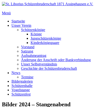
Zum
Inhalt
springen
Menü
St. Liborius Schüzenbruderschaft 1871 Assinghausen e.V.
Primäres
Startseite
Unser Verein
Menü
Schützenkönige
Könige
Jungschützenkönige
Kinderkönigspaare
Vorstand
Satzung
Aufnahmeantrag
Änderung der Anschrift oder Bankverbindung
Unser Selbstverständnis
Geschichte der Schützenbruderschaft
News
Termine
Bildergalerien
Schützenhalle
Vogelstange
Schützenfest
Bilder 2024 – Stangenabend