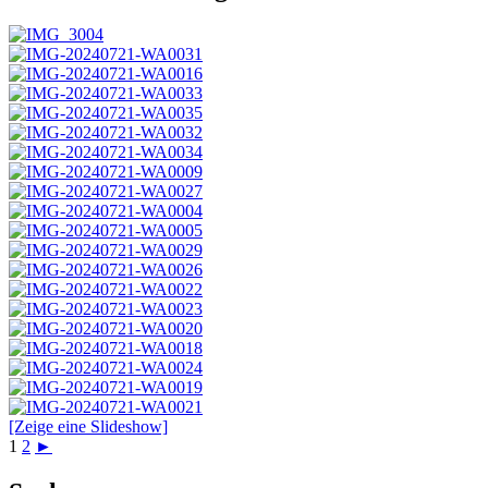
[Zeige eine Slideshow]
1
2
►