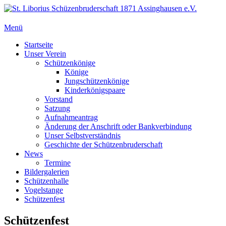
Zum
Inhalt
springen
Menü
St. Liborius Schüzenbruderschaft 1871 Assinghausen e.V.
Primäres
Startseite
Unser Verein
Menü
Schützenkönige
Könige
Jungschützenkönige
Kinderkönigspaare
Vorstand
Satzung
Aufnahmeantrag
Änderung der Anschrift oder Bankverbindung
Unser Selbstverständnis
Geschichte der Schützenbruderschaft
News
Termine
Bildergalerien
Schützenhalle
Vogelstange
Schützenfest
Schützenfest