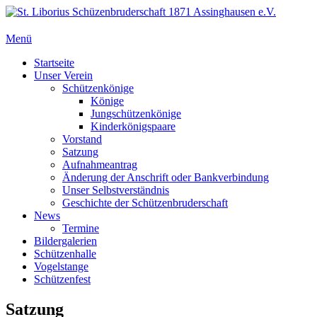
Zum
Inhalt
springen
Menü
St. Liborius Schüzenbruderschaft 1871 Assinghausen e.V.
Primäres
Startseite
Unser Verein
Menü
Schützenkönige
Könige
Jungschützenkönige
Kinderkönigspaare
Vorstand
Satzung
Aufnahmeantrag
Änderung der Anschrift oder Bankverbindung
Unser Selbstverständnis
Geschichte der Schützenbruderschaft
News
Termine
Bildergalerien
Schützenhalle
Vogelstange
Schützenfest
Satzung