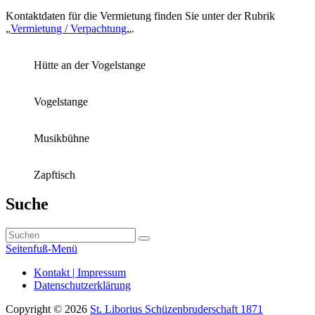
Kontaktdaten für die Vermietung finden Sie unter der Rubrik
„
Vermietung / Verpachtung
„.
Hütte an der Vogelstange
Vogelstange
Musikbühne
Zapftisch
Primärer
Suche
Seitenleisten-
Suchen
Widgetbereich
Suchen
nach:
Seitenfuß-Menü
Seitenfuß-
Kontakt | Impressum
Datenschutzerklärung
Menü
Copyright © 2026
St. Liborius Schüzenbruderschaft 1871