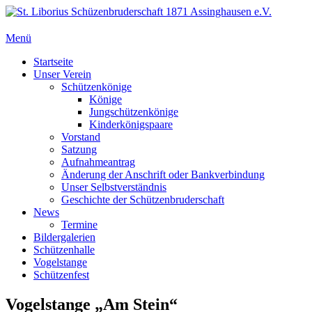
Zum
Inhalt
springen
Menü
St. Liborius Schüzenbruderschaft 1871 Assinghausen e.V.
Primäres
Startseite
Unser Verein
Menü
Schützenkönige
Könige
Jungschützenkönige
Kinderkönigspaare
Vorstand
Satzung
Aufnahmeantrag
Änderung der Anschrift oder Bankverbindung
Unser Selbstverständnis
Geschichte der Schützenbruderschaft
News
Termine
Bildergalerien
Schützenhalle
Vogelstange
Schützenfest
Vogelstange „Am Stein“