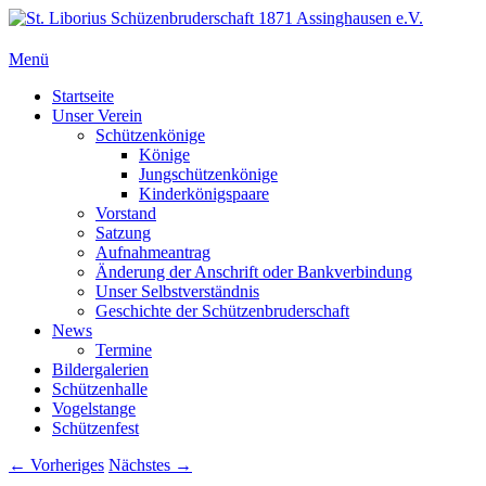
Zum
Inhalt
springen
Menü
St. Liborius Schüzenbruderschaft 1871 Assinghausen e.V.
Primäres
Startseite
Unser Verein
Menü
Schützenkönige
Könige
Jungschützenkönige
Kinderkönigspaare
Vorstand
Satzung
Aufnahmeantrag
Änderung der Anschrift oder Bankverbindung
Unser Selbstverständnis
Geschichte der Schützenbruderschaft
News
Termine
Bildergalerien
Schützenhalle
Vogelstange
Schützenfest
Bilder-
← Vorheriges
Nächstes →