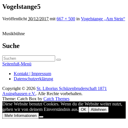
Navigation
Vogelstange5
Veröffentlicht
30/12/2017
mit
667 × 500
in
Vogelstange „Am Stein“
Musikbühne
Primärer
Suche
Seitenleisten-
Suchen
Widgetbereich
Suchen
nach:
Seitenfuß-Menü
Seitenfuß-
Kontakt | Impressum
Datenschutzerklärung
Menü
Copyright © 2026
St. Liborius Schüzenbruderschaft 1871
Assinghausen e.V.
. Alle Rechte vorbehalten.
Theme: Catch Box by
Catch Themes
Nach
Diese Website benutzt Cookies. Wenn du die Website weiter nutzt,
oben
gehen wir von deinem Einverständnis aus.
OK
Ablehnen
scrollen
Mehr Informationen