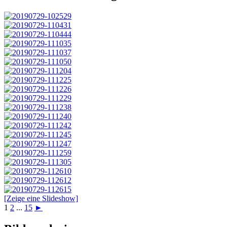
[Zeige eine Slideshow]
1
2
...
15
►