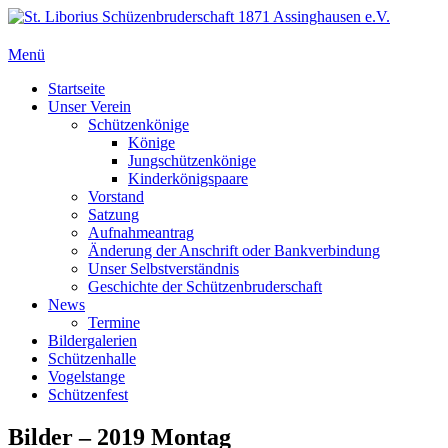
Zum
Inhalt
springen
Menü
St. Liborius Schüzenbruderschaft 1871 Assinghausen e.V.
Primäres
Startseite
Unser Verein
Menü
Schützenkönige
Könige
Jungschützenkönige
Kinderkönigspaare
Vorstand
Satzung
Aufnahmeantrag
Änderung der Anschrift oder Bankverbindung
Unser Selbstverständnis
Geschichte der Schützenbruderschaft
News
Termine
Bildergalerien
Schützenhalle
Vogelstange
Schützenfest
Bilder – 2019 Montag