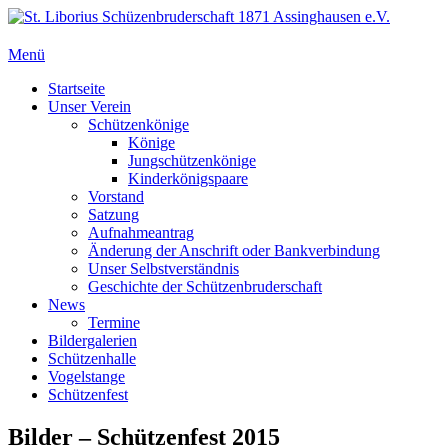
Zum
Inhalt
springen
Menü
St. Liborius Schüzenbruderschaft 1871 Assinghausen e.V.
Primäres
Startseite
Unser Verein
Menü
Schützenkönige
Könige
Jungschützenkönige
Kinderkönigspaare
Vorstand
Satzung
Aufnahmeantrag
Änderung der Anschrift oder Bankverbindung
Unser Selbstverständnis
Geschichte der Schützenbruderschaft
News
Termine
Bildergalerien
Schützenhalle
Vogelstange
Schützenfest
Bilder – Schützenfest 2015