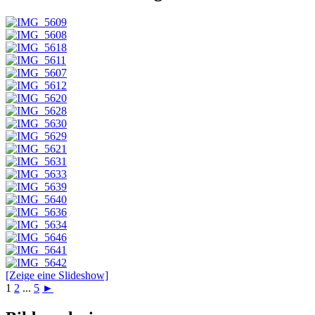
[Zeige eine Slideshow]
1
2
...
5
►