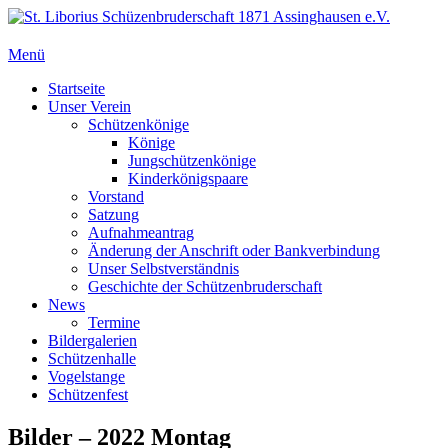
Zum
Inhalt
springen
Menü
St. Liborius Schüzenbruderschaft 1871 Assinghausen e.V.
Primäres
Startseite
Unser Verein
Menü
Schützenkönige
Könige
Jungschützenkönige
Kinderkönigspaare
Vorstand
Satzung
Aufnahmeantrag
Änderung der Anschrift oder Bankverbindung
Unser Selbstverständnis
Geschichte der Schützenbruderschaft
News
Termine
Bildergalerien
Schützenhalle
Vogelstange
Schützenfest
Bilder – 2022 Montag