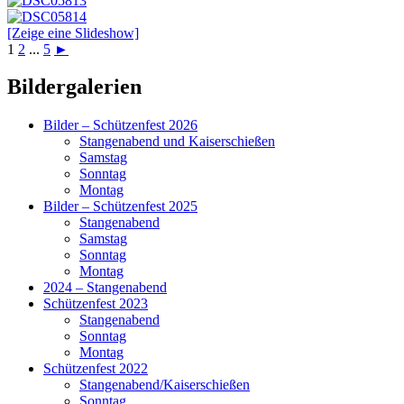
[Zeige eine Slideshow]
1
2
...
5
►
Primärer
Bildergalerien
Seitenleisten-
Bilder – Schützenfest 2026
Widgetbereich
Stangenabend und Kaiserschießen
Samstag
Sonntag
Montag
Bilder – Schützenfest 2025
Stangenabend
Samstag
Sonntag
Montag
2024 – Stangenabend
Schützenfest 2023
Stangenabend
Sonntag
Montag
Schützenfest 2022
Stangenabend/Kaiserschießen
Sonntag