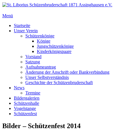
Zum
Inhalt
springen
Menü
St. Liborius Schüzenbruderschaft 1871 Assinghausen e.V.
Primäres
Startseite
Unser Verein
Menü
Schützenkönige
Könige
Jungschützenkönige
Kinderkönigspaare
Vorstand
Satzung
Aufnahmeantrag
Änderung der Anschrift oder Bankverbindung
Unser Selbstverständnis
Geschichte der Schützenbruderschaft
News
Termine
Bildergalerien
Schützenhalle
Vogelstange
Schützenfest
Bilder – Schützenfest 2014