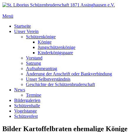
Zum
Inhalt
springen
Menü
St. Liborius Schüzenbruderschaft 1871 Assinghausen e.V.
Primäres
Startseite
Unser Verein
Menü
Schützenkönige
Könige
Jungschützenkönige
Kinderkönigspaare
Vorstand
Satzung
Aufnahmeantrag
Änderung der Anschrift oder Bankverbindung
Unser Selbstverständnis
Geschichte der Schützenbruderschaft
News
Termine
Bildergalerien
Schützenhalle
Vogelstange
Schützenfest
Bilder Kartoffelbraten ehemalige Könige