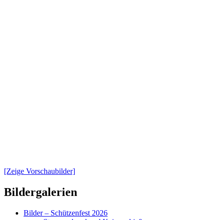
[Zeige Vorschaubilder]
Primärer
Bildergalerien
Seitenleisten-
Bilder – Schützenfest 2026
Widgetbereich