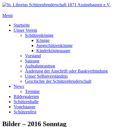
Zum
Inhalt
springen
Menü
St. Liborius Schüzenbruderschaft 1871 Assinghausen e.V.
Primäres
Startseite
Unser Verein
Menü
Schützenkönige
Könige
Jungschützenkönige
Kinderkönigspaare
Vorstand
Satzung
Aufnahmeantrag
Änderung der Anschrift oder Bankverbindung
Unser Selbstverständnis
Geschichte der Schützenbruderschaft
News
Termine
Bildergalerien
Schützenhalle
Vogelstange
Schützenfest
Bilder – 2016 Sonntag