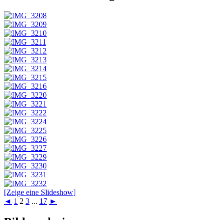
[Zeige eine Slideshow]
◄
1
2
3
...
17
►