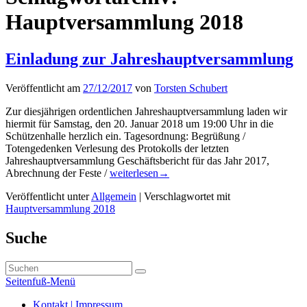
Hauptversammlung 2018
Einladung zur Jahreshauptversammlung
Veröffentlicht am
27/12/2017
von
Torsten Schubert
Zur diesjährigen ordentlichen Jahreshauptversammlung laden wir
hiermit für Samstag, den 20. Januar 2018 um 19:00 Uhr in die
Schützenhalle herzlich ein. Tagesordnung: Begrüßung /
Totengedenken Verlesung des Protokolls der letzten
Jahreshauptversammlung Geschäftsbericht für das Jahr 2017,
Einladung
Abrechnung der Feste /
weiterlesen
→
zur
Veröffentlicht unter
Allgemein
|
Verschlagwortet mit
Jahreshauptversammlung
Hauptversammlung 2018
Primärer
Suche
Seitenleisten-
Suchen
Widgetbereich
Suchen
nach:
Seitenfuß-Menü
Seitenfuß-
Kontakt | Impressum