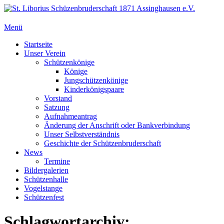
Zum
Inhalt
springen
Menü
St. Liborius Schüzenbruderschaft 1871 Assinghausen e.V.
Primäres
Startseite
Unser Verein
Menü
Schützenkönige
Könige
Jungschützenkönige
Kinderkönigspaare
Vorstand
Satzung
Aufnahmeantrag
Änderung der Anschrift oder Bankverbindung
Unser Selbstverständnis
Geschichte der Schützenbruderschaft
News
Termine
Bildergalerien
Schützenhalle
Vogelstange
Schützenfest
Schlagwortarchiv: