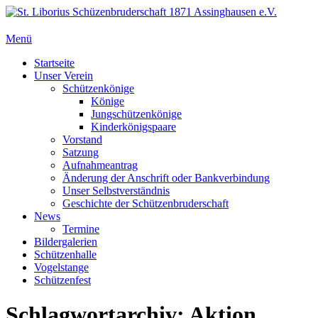
Zum
Inhalt
springen
Menü
St. Liborius Schüzenbruderschaft 1871 Assinghausen e.V.
Primäres
Startseite
Unser Verein
Menü
Schützenkönige
Könige
Jungschützenkönige
Kinderkönigspaare
Vorstand
Satzung
Aufnahmeantrag
Änderung der Anschrift oder Bankverbindung
Unser Selbstverständnis
Geschichte der Schützenbruderschaft
News
Termine
Bildergalerien
Schützenhalle
Vogelstange
Schützenfest
Schlagwortarchiv:
Aktion