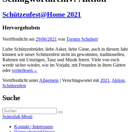
Schützenfest@Home 2021
Hervorgehoben
Veröffentlicht am
29/06/2021
von
Torsten Schubert
Liebe Schützenbrüder, liebe Asker, liebe Gäste, auch in diesem Jahr
können wir unser Schützenfest nicht im gewohnten, traditionellen,
Rahmen mit Umzügen, Tanz und Musik feiern. Viele von euch
werde sicher wieder, wie im Vorjahr, mit Freunden in ihren Gärten
Schützenfest@Home
oder
weiterlesen
→
2021
Veröffentlicht unter
Allgemein
|
Verschlagwortet mit
2021
,
Aktion
,
Schützenfest
Primärer
Suche
Seitenleisten-
Suchen
Widgetbereich
Suchen
nach:
Seitenfuß-Menü
Seitenfuß-
Kontakt | Impressum
Datenschutzerklärung