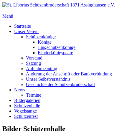
Zum
Inhalt
springen
Menü
St. Liborius Schüzenbruderschaft 1871 Assinghausen e.V.
Primäres
Startseite
Unser Verein
Menü
Schützenkönige
Könige
Jungschützenkönige
Kinderkönigspaare
Vorstand
Satzung
Aufnahmeantrag
Änderung der Anschrift oder Bankverbindung
Unser Selbstverständnis
Geschichte der Schützenbruderschaft
News
Termine
Bildergalerien
Schützenhalle
Vogelstange
Schützenfest
Bilder Schützenhalle