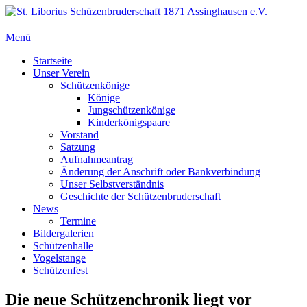
Zum
Inhalt
springen
Menü
St. Liborius Schüzenbruderschaft 1871 Assinghausen e.V.
Primäres
Startseite
Unser Verein
Menü
Schützenkönige
Könige
Jungschützenkönige
Kinderkönigspaare
Vorstand
Satzung
Aufnahmeantrag
Änderung der Anschrift oder Bankverbindung
Unser Selbstverständnis
Geschichte der Schützenbruderschaft
News
Termine
Bildergalerien
Schützenhalle
Vogelstange
Schützenfest
Die neue Schützenchronik liegt vor