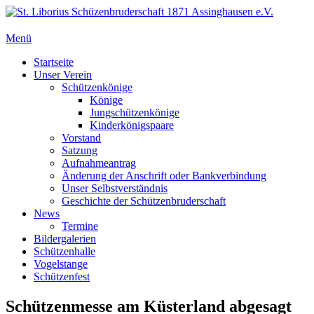
Zum
Inhalt
springen
Menü
St. Liborius Schüzenbruderschaft 1871 Assinghausen e.V.
Primäres
Startseite
Unser Verein
Menü
Schützenkönige
Könige
Jungschützenkönige
Kinderkönigspaare
Vorstand
Satzung
Aufnahmeantrag
Änderung der Anschrift oder Bankverbindung
Unser Selbstverständnis
Geschichte der Schützenbruderschaft
News
Termine
Bildergalerien
Schützenhalle
Vogelstange
Schützenfest
Schützenmesse am Küsterland abgesagt