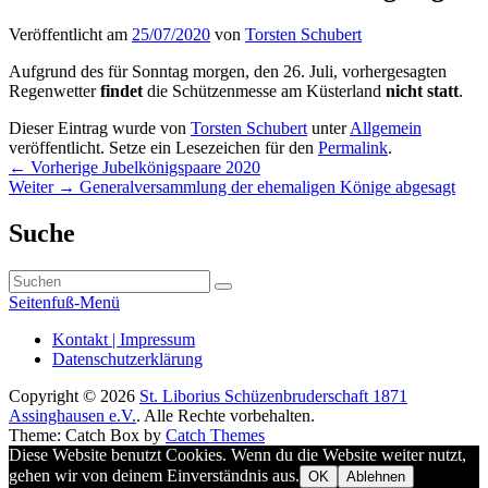
Veröffentlicht am
25/07/2020
von
Torsten Schubert
Aufgrund des für Sonntag morgen, den 26. Juli, vorhergesagten
Regenwetter
findet
die Schützenmesse am Küsterland
nicht statt
.
Dieser Eintrag wurde von
Torsten Schubert
unter
Allgemein
veröffentlicht. Setze ein Lesezeichen für den
Permalink
.
Beitragsnavigation
Vorheriger
←
Vorherige
Jubelkönigspaare 2020
Nächster
Beitrag:
Weiter
→
Generalversammlung der ehemaligen Könige abgesagt
Beitrag:
Primärer
Suche
Seitenleisten-
Suchen
Widgetbereich
Suchen
nach:
Seitenfuß-Menü
Seitenfuß-
Kontakt | Impressum
Datenschutzerklärung
Menü
Copyright © 2026
St. Liborius Schüzenbruderschaft 1871
Assinghausen e.V.
. Alle Rechte vorbehalten.
Theme: Catch Box by
Catch Themes
Nach
Diese Website benutzt Cookies. Wenn du die Website weiter nutzt,
oben
gehen wir von deinem Einverständnis aus.
OK
Ablehnen