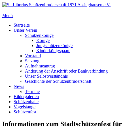
Zum
Inhalt
springen
Menü
St. Liborius Schüzenbruderschaft 1871 Assinghausen e.V.
Primäres
Startseite
Unser Verein
Menü
Schützenkönige
Könige
Jungschützenkönige
Kinderkönigspaare
Vorstand
Satzung
Aufnahmeantrag
Änderung der Anschrift oder Bankverbindung
Unser Selbstverständnis
Geschichte der Schützenbruderschaft
News
Termine
Bildergalerien
Schützenhalle
Vogelstange
Schützenfest
Informationen zum Stadtschützenfest für