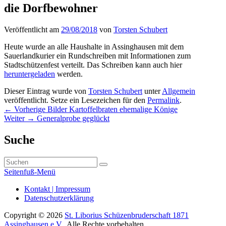
die Dorfbewohner
Veröffentlicht am
29/08/2018
von
Torsten Schubert
Heute wurde an alle Haushalte in Assinghausen mit dem
Sauerlandkurier ein Rundschreiben mit Informationen zum
Stadtschützenfest verteilt. Das Schreiben kann auch hier
heruntergeladen
werden.
Dieser Eintrag wurde von
Torsten Schubert
unter
Allgemein
veröffentlicht. Setze ein Lesezeichen für den
Permalink
.
Beitragsnavigation
Vorheriger
←
Vorherige
Bilder Kartoffelbraten ehemalige Könige
Nächster
Beitrag:
Weiter
→
Generalprobe geglückt
Beitrag:
Primärer
Suche
Seitenleisten-
Suchen
Widgetbereich
Suchen
nach:
Seitenfuß-Menü
Seitenfuß-
Kontakt | Impressum
Datenschutzerklärung
Menü
Copyright © 2026
St. Liborius Schüzenbruderschaft 1871
Assinghausen e.V.
. Alle Rechte vorbehalten.