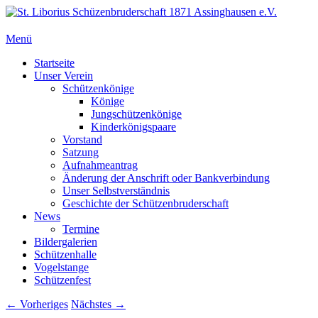
Zum
Inhalt
springen
Menü
St. Liborius Schüzenbruderschaft 1871 Assinghausen e.V.
Primäres
Startseite
Unser Verein
Menü
Schützenkönige
Könige
Jungschützenkönige
Kinderkönigspaare
Vorstand
Satzung
Aufnahmeantrag
Änderung der Anschrift oder Bankverbindung
Unser Selbstverständnis
Geschichte der Schützenbruderschaft
News
Termine
Bildergalerien
Schützenhalle
Vogelstange
Schützenfest
Bilder-
← Vorheriges
Nächstes →