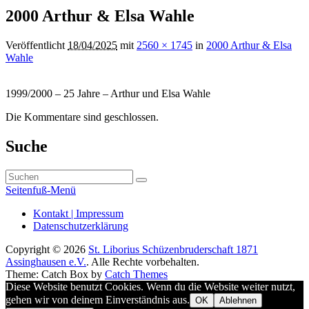
Navigation
2000 Arthur & Elsa Wahle
Veröffentlicht
18/04/2025
mit
2560 × 1745
in
2000 Arthur & Elsa
Wahle
1999/2000 – 25 Jahre – Arthur und Elsa Wahle
Die Kommentare sind geschlossen.
Primärer
Suche
Seitenleisten-
Suchen
Widgetbereich
Suchen
nach:
Seitenfuß-Menü
Seitenfuß-
Kontakt | Impressum
Datenschutzerklärung
Menü
Copyright © 2026
St. Liborius Schüzenbruderschaft 1871
Assinghausen e.V.
. Alle Rechte vorbehalten.
Theme: Catch Box by
Catch Themes
Nach
Diese Website benutzt Cookies. Wenn du die Website weiter nutzt,
oben
gehen wir von deinem Einverständnis aus.
OK
Ablehnen