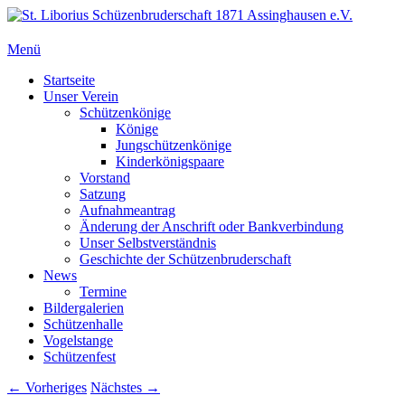
Zum
Inhalt
springen
Menü
St. Liborius Schüzenbruderschaft 1871 Assinghausen e.V.
Primäres
Startseite
Unser Verein
Menü
Schützenkönige
Könige
Jungschützenkönige
Kinderkönigspaare
Vorstand
Satzung
Aufnahmeantrag
Änderung der Anschrift oder Bankverbindung
Unser Selbstverständnis
Geschichte der Schützenbruderschaft
News
Termine
Bildergalerien
Schützenhalle
Vogelstange
Schützenfest
Bilder-
← Vorheriges
Nächstes →