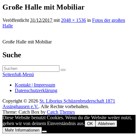
Navigation
Große Halle mit Mobiliar
Veröffentlicht
31/12/2017
mit
2048 × 1536
in
Fotos der großen
Halle
Große Halle mit Mobiliar
Primärer
Suche
Seitenleisten-
Suchen
Widgetbereich
Suchen
nach:
Seitenfuß-Menü
Seitenfuß-
Kontakt | Impressum
Datenschutzerklärung
Menü
Copyright © 2026
St. Liborius Schüzenbruderschaft 1871
Assinghausen e.V.
. Alle Rechte vorbehalten.
Theme: Catch Box by
Catch Themes
Nach
Diese Website benutzt Cookies. Wenn du die Website weiter nutzt,
oben
gehen wir von deinem Einverständnis aus.
OK
Ablehnen
scrollen
Mehr Informationen